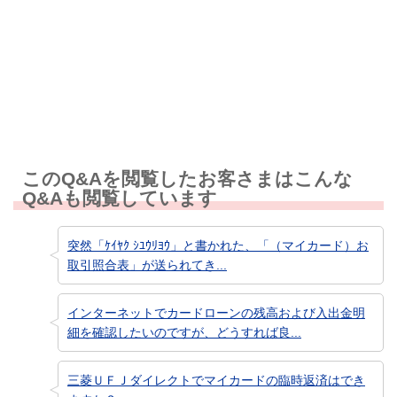
知りたい情報ではなかった
このQ&Aを閲覧したお客さまはこんな
Q&Aも閲覧しています
突然「ｹｲﾔｸ ｼﾕｳﾘﾖｳ」と書かれた、「（マイカード）お
取引照合表」が送られてき...
インターネットでカードローンの残高および入出金明
細を確認したいのですが、どうすれば良...
三菱ＵＦＪダイレクトでマイカードの臨時返済はでき