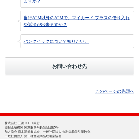
ますか？
当行ATM以外のATMで、マイカード プラスの借り入れ
や返済が出来ますか？
バンクイックについて知りたい。
お問い合わせ先
このページの先頭へ
株式会社 三菱ＵＦＪ銀行
登録金融機関 関東財務局長(登金)第5号
加入協会 日本証券業協会、一般社団法人 金融先物取引業協会、
一般社団法人 第二種金融商品取引業協会