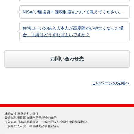
NISA(少額投資非課税制度)について教えてください。
住宅ローンの借入人本人が高度障がいや亡くなった場
合、手続はどうすればよいですか？
お問い合わせ先
このページの先頭へ
株式会社 三菱ＵＦＪ銀行
登録金融機関 関東財務局長(登金)第5号
加入協会 日本証券業協会、一般社団法人 金融先物取引業協会、
一般社団法人 第二種金融商品取引業協会