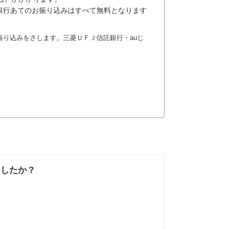
銀行あてのお振り込みはすべて無料となります
振り込みをさします。三菱ＵＦＪ信託銀行・auじ
ましたか？
なかった
知りたい情報では
なかった