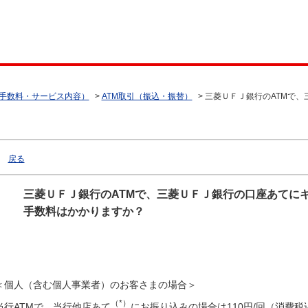
（手数料・サービス内容）
>
ATM取引（振込・振替）
>
三菱ＵＦＪ銀行のATMで、
戻る
三菱ＵＦＪ銀行のATMで、三菱ＵＦＪ銀行の口座あてに
手数料はかかりますか？
＜個人（含む個人事業者）のお客さまの場合＞
（*）
当行ATMで、当行他店あて
にお振り込みの場合は110円/回（消費