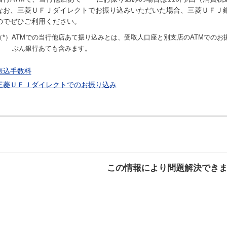
なお、三菱ＵＦＪダイレクトでお振り込みいただいた場合、三菱ＵＦＪ
のでぜひご利用ください。
（*）ATMでの当行他店あて振り込みとは、受取人口座と別支店のATMでのお
ぶん銀行あても含みます。
振込手数料
三菱ＵＦＪダイレクトでのお振り込み
この情報により問題解決でき
解決した
解決したが分かり
解決し
にくい