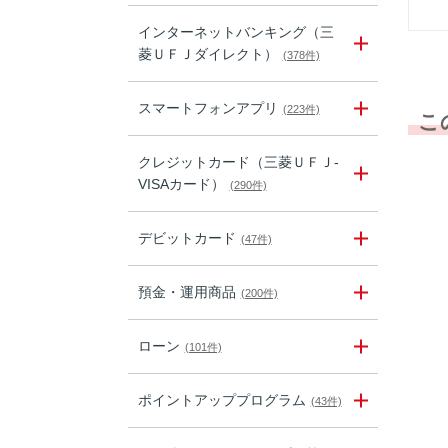
インターネットバンキング（三
菱ＵＦＪダイレクト）
(378件)
スマートフォンアプリ
(223件)
こ
クレジットカード（三菱ＵＦＪ-
VISAカード）
(290件)
デビットカード
(47件)
預金・運用商品
(200件)
ローン
(101件)
ポイントアッププログラム
(43件)