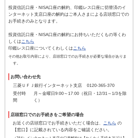
投資信託口座・NISA口座の解約、印鑑レス口座に切替済のイ
ンターネット支店口座の解約はご本人さまによる店頭窓口での
お手続きのみとなります。
投資信託口座・NISA口座の解約にお持ちいただくもの等くわ
しくは
こちら
印鑑レス口座についてくわしくは
こちら
その他お取引内容により、店頭窓口でのお手続きが必要な場合がありま
す。
お問い合わせ先
三菱ＵＦＪ銀行インターネット支店
0120-365-370
受付時
月～金曜日9:00～17:00（祝日・12/31～1/3を除
間
く）
店頭窓口でのお手続きをご希望の場合
お近くの店頭窓口でお手続きいただく場合は、
こちら
の
【窓口】に記載されている内容をご確認ください。
（764）インターネット支店の口座解約は【かんたん手続きアプリ】