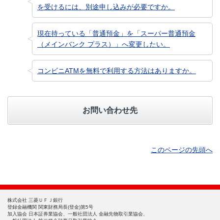
を受けるには、別途申し込みが必要ですか。
現在持っている「普通預金」を「スーパー普通預金
（メインバンク プラス）」へ変更したい。
コンビニATMを無料で利用する方法はありますか。
お問い合わせ先
このページの先頭へ
株式会社 三菱ＵＦＪ銀行
登録金融機関 関東財務局長(登金)第5号
加入協会 日本証券業協会、一般社団法人 金融先物取引業協会、