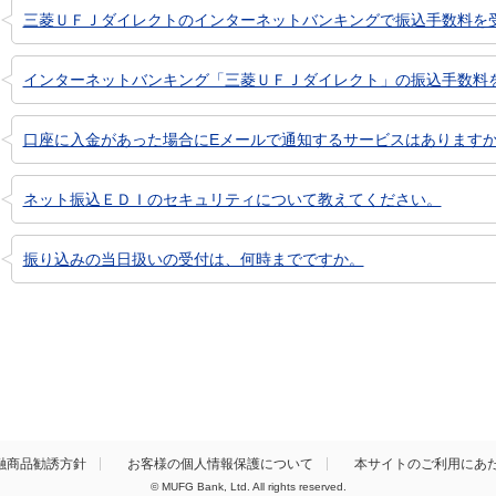
三菱ＵＦＪダイレクトのインターネットバンキングで振込手数料を受取
インターネットバンキング「三菱ＵＦＪダイレクト」の振込手数料
口座に入金があった場合にEメールで通知するサービスはあります
ネット振込ＥＤＩのセキュリティについて教えてください。
振り込みの当日扱いの受付は、何時までですか。
融商品勧誘方針
お客様の個人情報保護について
本サイトのご利用にあ
© MUFG Bank, Ltd. All rights reserved.