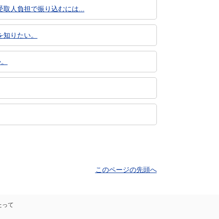
人負担で振り込むには...
を知りたい。
か。
このページの先頭へ
たって