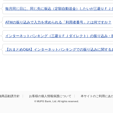
毎月同じ日に、同じ先に振込（定額自動送金）したいが三菱ＵＦＪダイ
ATMの振り込みで入力を求められる「利用者番号」とは何ですか？
インターネットバンキング（三菱ＵＦＪダイレクト）の振り込み・振り
【おまとめQ&A】インターネットバンキングでの振り込みに関する
融商品勧誘方針
お客様の個人情報保護について
本サイトのご利用にあ
© MUFG Bank, Ltd. All rights reserved.