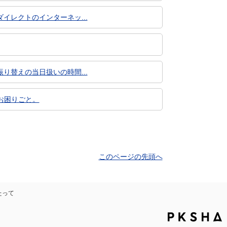
レクトのインターネッ...
替えの当日扱いの時間...
お困りごと。
このページの先頭へ
たって