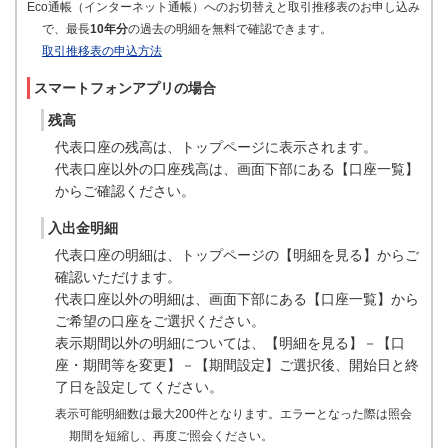
Eco通帳（インターネット通帳）へのお切替えと取引推移表のお申し込み
で、最長
10年分
の過去の明細を無料で確認できます。
取引推移表の申込方法
スマートフォンアプリの場合
残高
代表口座の残高は、トップページに表示されます。
代表口座以外の口座残高は、画面下部にある【口座一覧】
からご確認ください。
入出金明細
代表口座の明細は、トップページの【明細を見る】からご
確認いただけます。
代表口座以外の明細は、画面下部にある【口座一覧】から
ご希望の口座をご選択ください。
表示期間以外の明細については、【明細を見る】－【口
座・期間等を変更】－【期間設定】ご選択後、開始日と終
了日を設定してください。
表示可能明細数は最大200件となります。エラーとなった際は照会
期間を短縮し、再度ご照会ください。