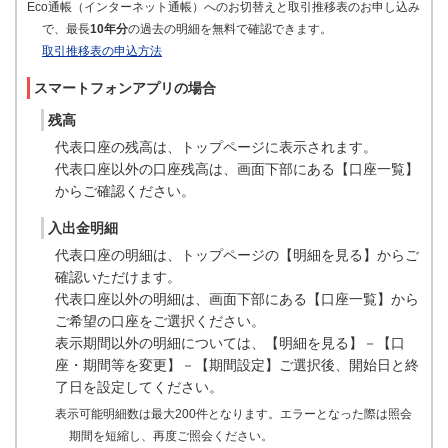
Eco通帳（インターネット通帳）へのお切替えと取引推移表のお申し込み
で、最長
10年分
の過去の明細を無料で確認できます。
取引推移表の申込方法
スマートフォンアプリの場合
残高
代表口座の残高は、トップページに表示されます。
代表口座以外の口座残高は、画面下部にある【口座一覧】
からご確認ください。
入出金明細
代表口座の明細は、トップページの【明細を見る】からご
確認いただけます。
代表口座以外の明細は、画面下部にある【口座一覧】から
ご希望の口座をご選択ください。
表示期間以外の明細については、【明細を見る】－【口
座・期間等を変更】－【期間設定】ご選択後、開始日と終
了日を設定してください。
表示可能明細数は最大200件となります。エラーとなった際は照会
期間を短縮し、再度ご照会ください。