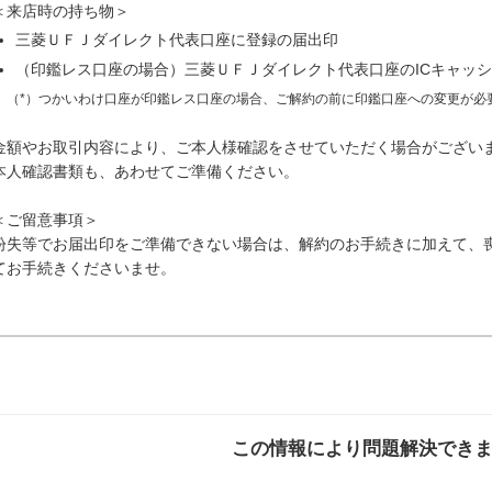
＜来店時の持ち物＞
三菱ＵＦＪダイレクト代表口座に登録の届出印
（印鑑レス口座の場合）三菱ＵＦＪダイレクト代表口座のICキャッ
（*）つかいわけ口座が印鑑レス口座の場合、ご解約の前に印鑑口座への変更が必
金額やお取引内容により、ご本人様確認をさせていただく場合がござい
本人確認書類も、あわせてご準備ください。
＜ご留意事項＞
紛失等でお届出印をご準備できない場合は、解約のお手続きに加えて、
てお手続きくださいませ。
この情報により問題解決でき
解決した
解決したが分かり
解決し