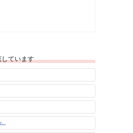
なかった
覧しています
か。