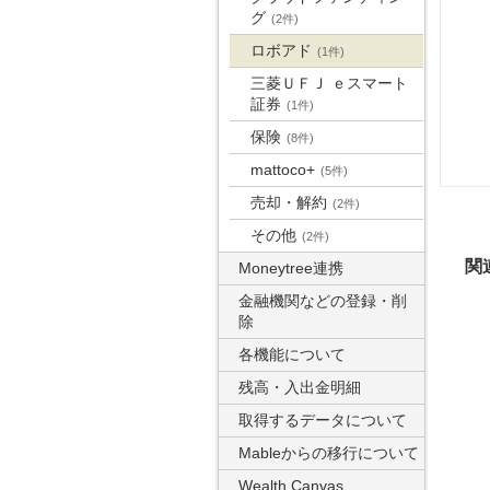
グ
(2件)
ロボアド
(1件)
三菱ＵＦＪ ｅスマート
証券
(1件)
保険
(8件)
mattoco+
(5件)
売却・解約
(2件)
その他
(2件)
関
Moneytree連携
金融機関などの登録・削
除
各機能について
残高・入出金明細
取得するデータについて
Mableからの移行について
Wealth Canvas