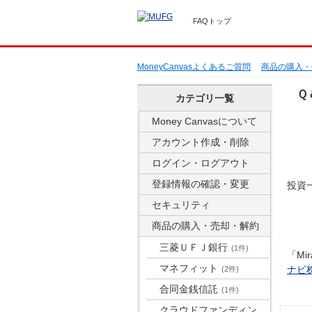
FAQトップ
MoneyCanvasよくあるご質問
商品の購入・
Ｑ
カテゴリ一覧
Money Canvasについて
アカウント作成・削除
ログイン・ログアウト
登録情報の確認・変更
投資
セキュリティ
商品の購入・売却・解約
三菱ＵＦＪ銀行
(1件)
「Mir
マネフィット
ナビ
(2件)
合同金銭信託
(1件)
クラウドファンディン