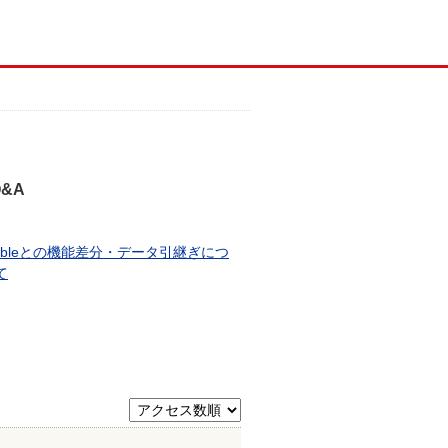
&A
ableとの機能差分・データ引継ぎにつ
て