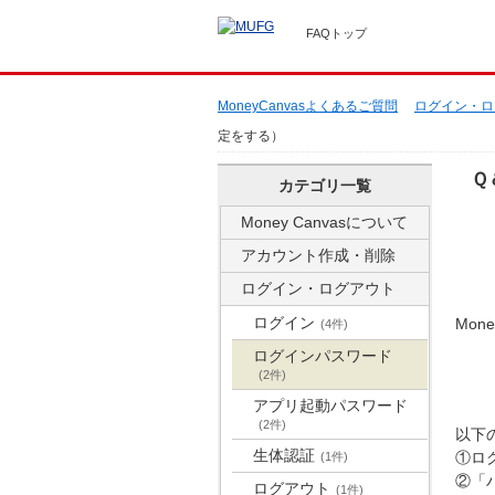
FAQトップ
MoneyCanvasよくあるご質問
ログイン・ロ
定をする）
Ｑ
カテゴリ一覧
Money Canvasについて
アカウント作成・削除
ログイン・ログアウト
ログイン
Mo
(4件)
ログインパスワード
(2件)
アプリ起動パスワード
(2件)
以下
生体認証
①ロ
(1件)
②「
ログアウト
(1件)