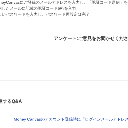
oneyCanvasにご登録のメールアドレスを入力し、「認証コード送信」
信したメールに記載の認証コード6桁を入力
しいパスワードを入力し、パスワード再設定は完了
アンケート:ご意見をお聞かせくだ
解決したが分かり
解決した
解決しなか
にくい
連するQ&A
Money Canvasのアカウント登録時に「ログインメールアドレス