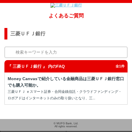
よくあるご質問
三菱ＵＦＪ銀行
検索キーワードを入力
『 三菱ＵＦＪ銀行 』 内のFAQ
全1件
Money Canvasで紹介している金融商品は三菱ＵＦＪ銀行窓口
でも購入可能か。
三菱ＵＦＪ ｅスマート証券・合同金銭信託・クラウドファンディング・
ロボアドはインターネットのみの取り扱いとなり、三...
© MUFG Bank, Ltd.
All rights reserved.