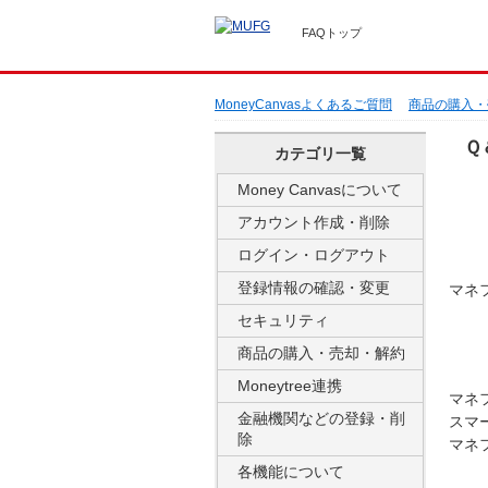
FAQトップ
MoneyCanvasよくあるご質問
商品の購入・
Ｑ
カテゴリ一覧
Money Canvasについて
アカウント作成・削除
ログイン・ログアウト
登録情報の確認・変更
マネ
セキュリティ
商品の購入・売却・解約
Moneytree連携
マネ
金融機関などの登録・削
スマ
除
マネ
各機能について