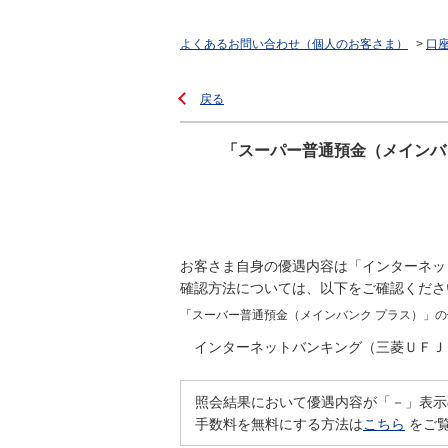
よくあるお問い合わせ（個人のお客さま）
>
口
戻る
「スーパー普通預金（メインバ
お客さま自身の優遇内容は「インターネッ
確認方法については、以下をご確認くださ
「スーバー普通預金（メインバンク プラス）」
インターネットバンキング（三菱ＵＦＪ
照会結果において優遇内容が「－」表示
手数料を無料にする方法は
こちら
をご