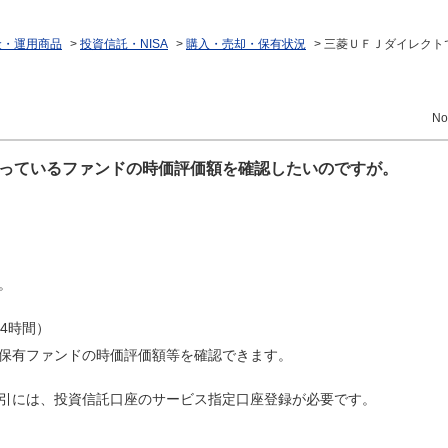
金・運用商品
>
投資信託・NISA
>
購入・売却・保有状況
>
三菱ＵＦＪダイレクト
No
っているファンドの時価評価額を確認したいのですが。
。
4時間）
保有ファンドの時価評価額等を確認できます。
引には、投資信託口座のサービス指定口座登録が必要です。
。