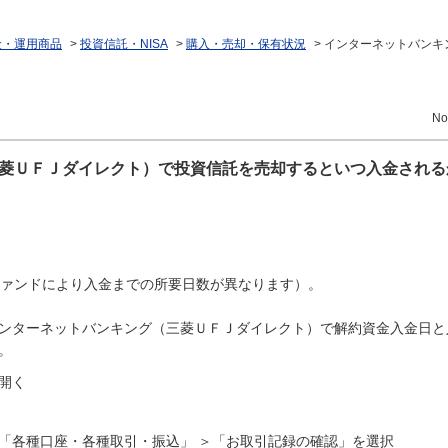
金・運用商品
>
投資信託・NISA
>
購入・売却・保有状況
>
インターネットバンキ
No
菱ＵＦＪダイレクト）で投資信託を売却するといつ入金される
ファンドにより入金までの所要日数が異なります）。
ンターネットバンキング（三菱ＵＦＪダイレクト）で解約資金入金日と
。
開く
「各種口座・各種取引・振込」 ＞「お取引記録の確認」を選択