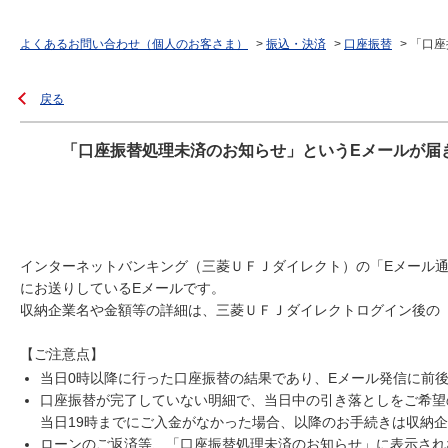
よくあるお問い合わせ（個人のお客さま）
>
振込・決済
>
口座振替
>
「口座
戻る
「口座振替処理未済のお知らせ」というEメールが届
インターネットバンキング（三菱ＵＦＪダイレクト）の「Eメール
にお送りしているEメールです。
収納企業名や金額等の詳細は、三菱ＵＦＪダイレクトログイン後の
【ご注意点】
当日0時以降に行った口座振替の結果であり、Eメール発信に前
口座振替が完了していない明細で、当日中の引き落としをご希望
当日19時までにご入金がなかった場合、以降のお手続きは収納
ローンのご返済等、「口座振替処理未済のお知らせ」に表示され