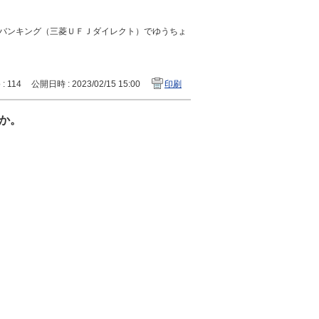
バンキング（三菱ＵＦＪダイレクト）でゆうちょ
 : 114
公開日時 : 2023/02/15 15:00
印刷
か。