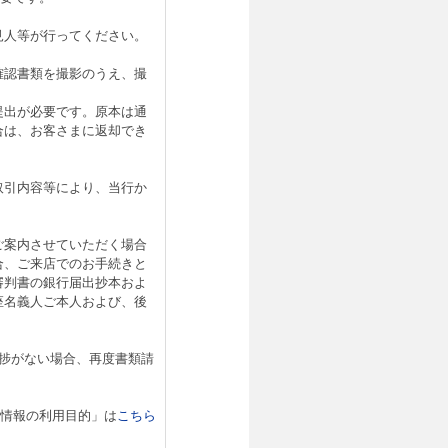
見人等が行ってください。
確認書類を撮影のうえ、撮
提出が必要です。原本は通
合は、お客さまに返却でき
取引内容等により、当行か
ご案内させていただく場合
合、ご来店でのお手続きと
審判書の銀行届出抄本およ
座名義人ご本人および、後
。
捗がない場合、再度書類請
情報の利用目的」は
こちら