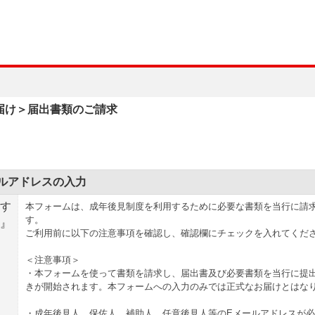
届け＞届出書類のご請求
ルアドレスの入力
す
本フォームは、成年後見制度を利用するために必要な書類を当行に請
す。
』
ご利用前に以下の注意事項を確認し、確認欄にチェックを入れてくだ
＜注意事項＞
・本フォームを使って書類を請求し、届出書及び必要書類を当行に提
きが開始されます。本フォームへの入力のみでは正式なお届けとはな
・成年後見人、保佐人、補助人、任意後見人等のEメールアドレスが