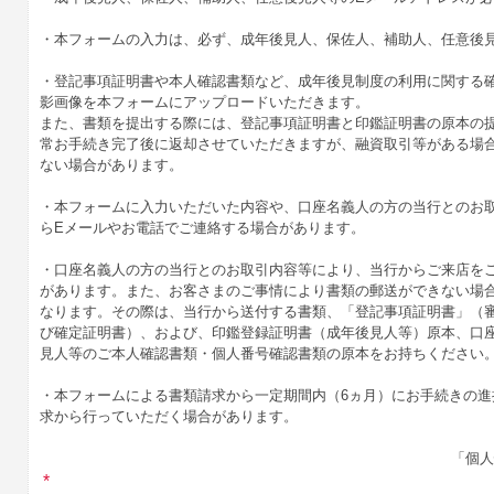
・本フォームの入力は、必ず、成年後見人、保佐人、補助人、任意後
・登記事項証明書や本人確認書類など、成年後見制度の利用に関する
影画像を本フォームにアップロードいただきます。
また、書類を提出する際には、登記事項証明書と印鑑証明書の原本の
常お手続き完了後に返却させていただきますが、融資取引等がある場
ない場合があります。
・本フォームに入力いただいた内容や、口座名義人の方の当行とのお
らEメールやお電話でご連絡する場合があります。
・口座名義人の方の当行とのお取引内容等により、当行からご来店を
があります。また、お客さまのご事情により書類の郵送ができない場
なります。その際は、当行から送付する書類、「登記事項証明書」（
び確定証明書）、および、印鑑登録証明書（成年後見人等）原本、口
見人等のご本人確認書類・個人番号確認書類の原本をお持ちください
・本フォームによる書類請求から一定期間内（6ヵ月）にお手続きの進
求から行っていただく場合があります。
「個人
*