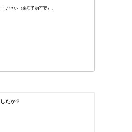
きください（来店予約不要）。
ましたか？
なかった
知りたい情報では
なかった