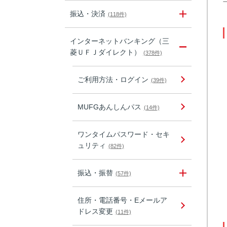
振込・決済
(118件)
インターネットバンキング（三
菱ＵＦＪダイレクト）
(378件)
ご利用方法・ログイン
(39件)
MUFGあんしんパス
(14件)
ワンタイムパスワード・セキ
ュリティ
(82件)
振込・振替
(57件)
住所・電話番号・Eメールア
ドレス変更
(11件)