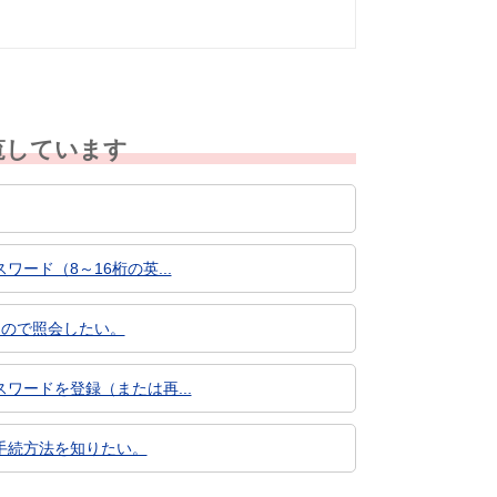
覧しています
ド（8～16桁の英...
たので照会したい。
ードを登録（または再...
手続方法を知りたい。