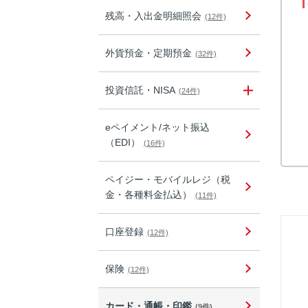
残高・入出金明細照会
(12件)
外貨預金・定期預金
(32件)
投資信託・NISA
(24件)
eペイメント/ネット振込
（EDI）
(16件)
ペイジー・モバイルレジ（税
金・各種料金払込）
(11件)
口座登録
(12件)
保険
(12件)
カード・通帳・印鑑
(9件)