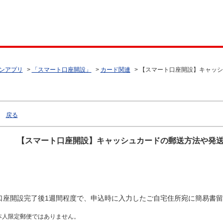
ンアプリ
>
「スマート口座開設」
>
カード関連
>
【スマート口座開設】キャッシ
戻る
【スマート口座開設】キャッシュカードの郵送方法や発
口座開設完了後1週間程度で、申込時に入力したご自宅住所宛に簡易書
本人限定郵便ではありません。