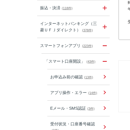
振込・決済
(118件)
インターネットバンキング（三
菱ＵＦＪダイレクト）
(378件)
スマートフォンアプリ
(223件)
「スマート口座開設」
(43件)
お申込み前の確認
(13件)
アプリ操作・エラー
(14件)
Eメール・SMS認証
(3件)
受付状況・口座番号確認