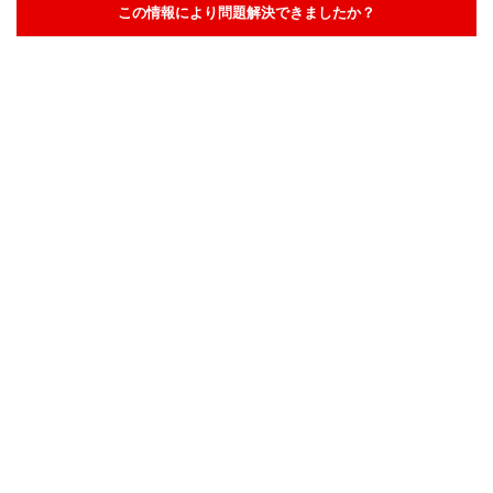
この情報により問題解決できましたか？
解決した
解決したが分かりにくい
解決しなかった
知りたい情報ではなかった