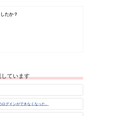
ましたか？
なかった
知りたい情報では
なかった
覧しています
のログインができなくなった。