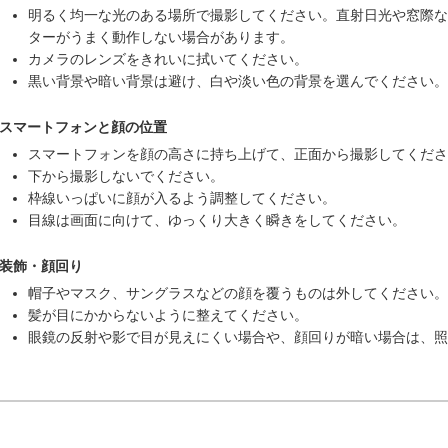
明るく均一な光のある場所で撮影してください。直射日光や窓際な
ターがうまく動作しない場合があります。
カメラのレンズをきれいに拭いてください。
黒い背景や暗い背景は避け、白や淡い色の背景を選んでください。
スマートフォンと顔の位置
スマートフォンを顔の高さに持ち上げて、正面から撮影してくださ
下から撮影しないでください。
枠線いっぱいに顔が入るよう調整してください。
目線は画面に向けて、ゆっくり大きく瞬きをしてください。
装飾・顔回り
帽子やマスク、サングラスなどの顔を覆うものは外してください。
髪が目にかからないように整えてください。
眼鏡の反射や影で目が見えにくい場合や、顔回りが暗い場合は、照