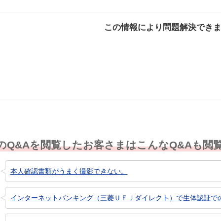
この情報により問題解決でき
解決した
解決したが分かり
解決し
にくい
のQ&Aを閲覧したお客さまはこんなQ&Aも閲
本人確認書類がうまく撮影できない。
インターネットバンキング（三菱ＵＦＪダイレクト）で生体認証で