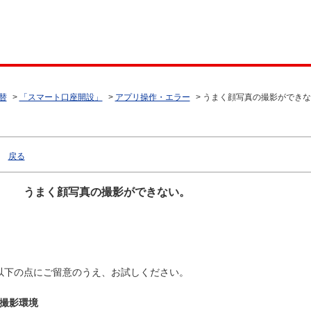
替
>
「スマート口座開設」
>
アプリ操作・エラー
>
うまく顔写真の撮影ができな
戻る
うまく顔写真の撮影ができない。
以下の点にご留意のうえ、お試しください。
撮影環境