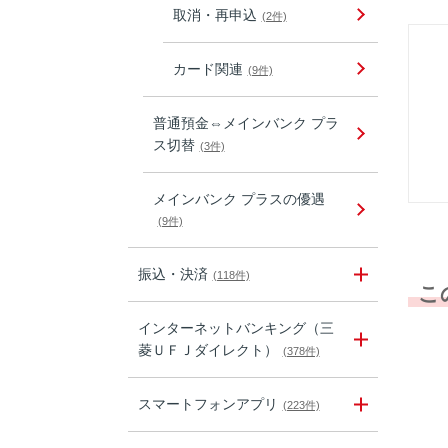
取消・再申込
(2件)
カード関連
(9件)
普通預金⇔メインバンク プラ
ス切替
(3件)
メインバンク プラスの優遇
(9件)
振込・決済
(118件)
こ
インターネットバンキング（三
菱ＵＦＪダイレクト）
(378件)
スマートフォンアプリ
(223件)