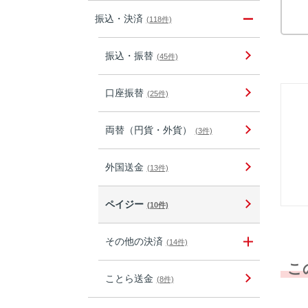
振込・決済
(118件)
振込・振替
(45件)
口座振替
(25件)
両替（円貨・外貨）
(3件)
外国送金
(13件)
ペイジー
(10件)
その他の決済
(14件)
こ
ことら送金
(8件)