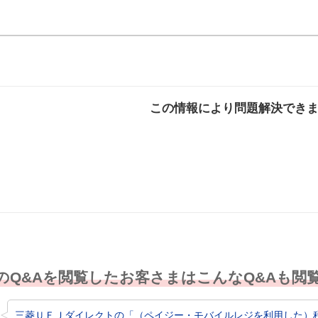
この情報により問題解決でき
解決した
解決したが分かり
解決し
にくい
のQ&Aを閲覧したお客さまはこんなQ&Aも閲
三菱ＵＦＪダイレクトの「（ペイジー・モバイルレジを利用した）税金