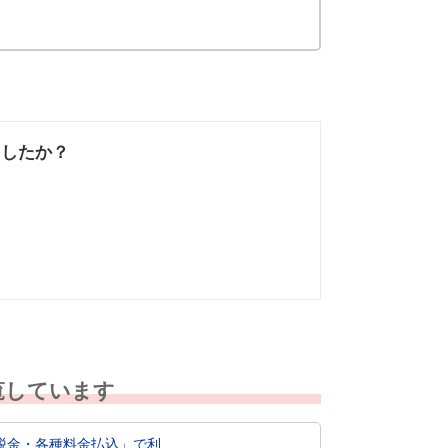
ましたか？
なかった
知りたい情報では
なかった
覧しています
・各種料金払込」で利...