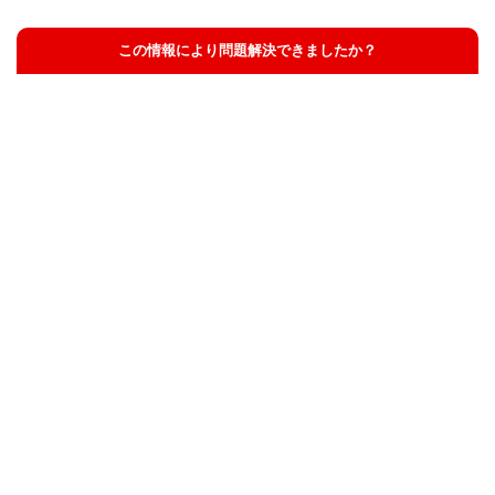
この情報により問題解決できましたか？
解決した
解決したが分かりにくい
解決しなかった
知りたい情報ではなかった