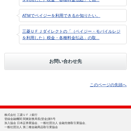
ATMでペイジーを利用できるか知りたい。
三菱ＵＦＪダイレクトの「（ペイジー・モバイルレジ
を利用した）税金・各種料金払込」の取...
お問い合わせ先
このページの先頭へ
株式会社 三菱ＵＦＪ銀行
登録金融機関 関東財務局長(登金)第5号
加入協会 日本証券業協会、一般社団法人 金融先物取引業協会、
一般社団法人 第二種金融商品取引業協会