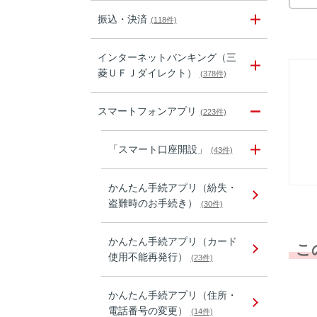
振込・決済
(118件)
インターネットバンキング（三
菱ＵＦＪダイレクト）
(378件)
スマートフォンアプリ
(223件)
「スマート口座開設」
(43件)
かんたん手続アプリ（紛失・
盗難時のお手続き）
(30件)
かんたん手続アプリ（カード
こ
使用不能再発行）
(23件)
かんたん手続アプリ（住所・
電話番号の変更）
(14件)