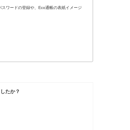
スワードの登録や、Eco通帳の表紙イメージ
ましたか？
なかった
知りたい情報では
なかった