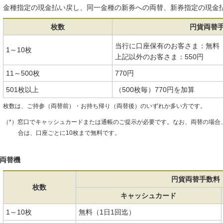
金種指定の現金払い戻し、同一金種の新券への両替、新券指定の現金
枚数
円貨両替手
当行に口座保有のお客さま：無料
1～10枚
上記以外のお客さま：550円
11～500枚
770円
501枚以上
（500枚毎）770円を加算
枚数は、ご持参（両替前）・お持ち帰り（両替後）のいずれか多い方です。
（*）窓口でキャッシュカードまたは通帳のご提示が必要です。なお、両替の場合、
合は、口座ごとに10枚まで無料です。
両替機
円貨両替手数料
枚数
キャッシュカード
1～10枚
無料（1日1回迄）