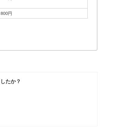
800円
ましたか？
なかった
知りたい情報では
なかった