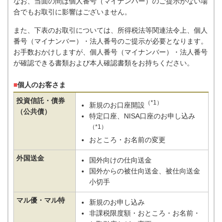
なお、当面の間は個人番号（マイナンバー）のご提示がない場
合でもお取引に影響はございません。
また、下表のお取引については、所得税法等関連法令上、個人
番号（マイナンバー）・法人番号のご提示が必要となります。
お手数おかけしますが、個人番号（マイナンバー）・法人番号
が確認できる書類および本人確認書類をお持ちください。
■
個人のお客さま
投資信託・債券
（*1）
新規のお口座開設
（公共債）
特定口座、NISA口座のお申し込み
（*1）
おところ・お名前の変更
外国送金
国外向けの仕向送金
国外からの被仕向送金、被仕向送金
小切手
マル優・マル特
新規のお申し込み
非課税限度額・おところ・お名前・