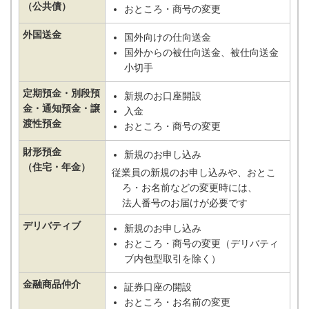
（公共債）
おところ・商号の変更
外国送金
国外向けの仕向送金
国外からの被仕向送金、被仕向送金
小切手
定期預金・別段預
新規のお口座開設
金・通知預金・譲
入金
渡性預金
おところ・商号の変更
財形預金
新規のお申し込み
（住宅・年金）
従業員の新規のお申し込みや、おとこ
ろ・お名前などの変更時には、
法人番号のお届けが必要です
デリバティブ
新規のお申し込み
おところ・商号の変更（デリバティ
ブ内包型取引を除く）
金融商品仲介
証券口座の開設
おところ・お名前の変更