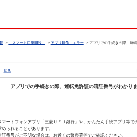
替
>
「スマート口座開設」
>
アプリ操作・エラー
>
アプリでの手続きの際、運転
戻る
アプリでの手続きの際、運転免許証の暗証番号がわかり
スマートフォンアプリ「三菱ＵＦＪ銀行」や、かんたん手続アプリ等で
求められることがあります。
暗証番号がご不明な場合は、お近くの警察署等でご確認ください。