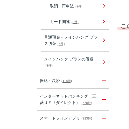
取消・再申込
(2件)
カード関連
(9件)
こ
普通預金⇔メインバンク プラ
ス切替
(3件)
メインバンク プラスの優遇
(9件)
振込・決済
(118件)
インターネットバンキング（三
菱ＵＦＪダイレクト）
(378件)
スマートフォンアプリ
(223件)