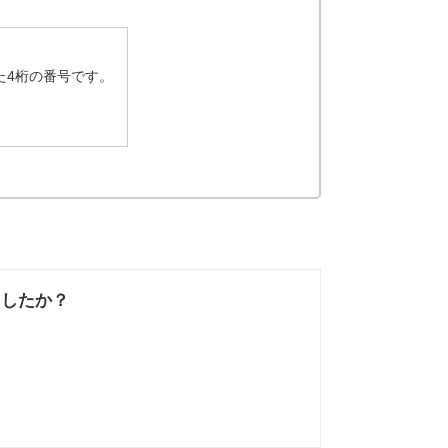
た4桁の番号です。
ましたか？
なかった
知りたい情報では
なかった