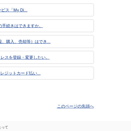
「My Di...
の手続きはできますか。
購入、売却等）はでき...
ドレスを登録・変更したい。
レジットカード払い...
このページの先頭へ
たって