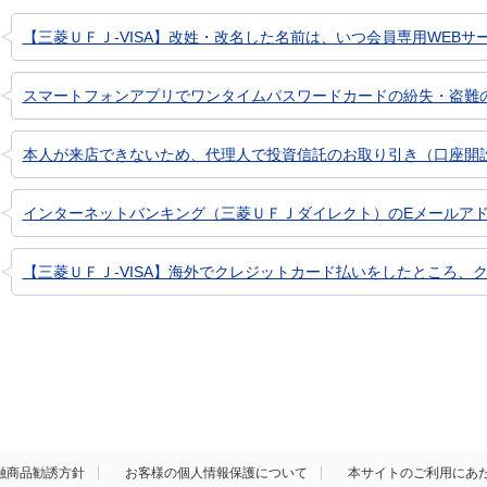
【三菱ＵＦＪ-VISA】改姓・改名した名前は、いつ会員専用WEBサービス
スマートフォンアプリでワンタイムパスワードカードの紛失・盗難
本人が来店できないため、代理人で投資信託のお取り引き（口座開設、
インターネットバンキング（三菱ＵＦＪダイレクト）のEメールア
【三菱ＵＦＪ-VISA】海外でクレジットカード払いをしたところ、ク
融商品勧誘方針
お客様の個人情報保護について
本サイトのご利用にあ