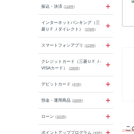
振込・決済
(118件)
インターネットバンキング（三
菱ＵＦＪダイレクト）
(378件)
スマートフォンアプリ
(223件)
クレジットカード（三菱ＵＦＪ-
VISAカード）
(290件)
デビットカード
(47件)
預金・運用商品
(200件)
ローン
(101件)
こ
ポイントアッププログラム
(43件)