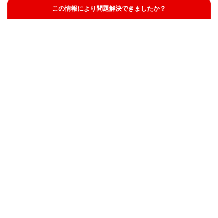
この情報により問題解決できましたか？
解決した
解決したが分かりにくい
解決しなかった
知りたい情報ではなかった