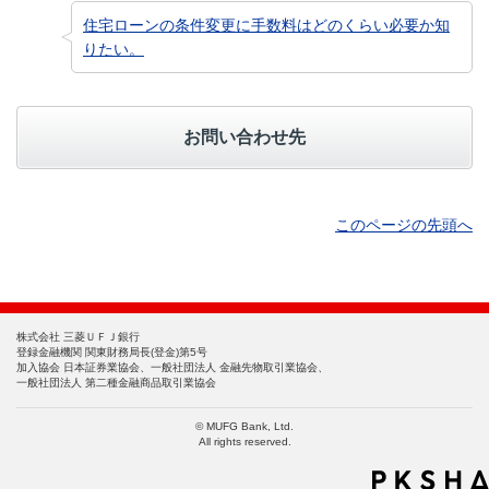
住宅ローンの条件変更に手数料はどのくらい必要か知
りたい。
お問い合わせ先
このページの先頭へ
株式会社 三菱ＵＦＪ銀行
登録金融機関 関東財務局長(登金)第5号
加入協会 日本証券業協会、一般社団法人 金融先物取引業協会、
一般社団法人 第二種金融商品取引業協会
© MUFG Bank, Ltd.
All rights reserved.