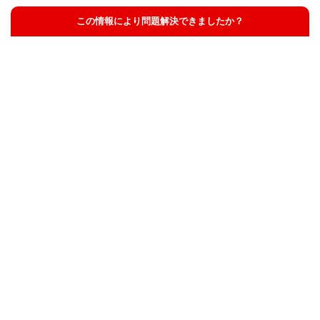
この情報により問題解決できましたか？
解決した
解決したが分かりにくい
解決しなかった
知りたい情報ではなかった