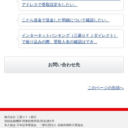
アドレスで受取設定をしたい。
ことら送金で送金した明細について確認したい。
インターネットバンキング（三菱ＵＦＪダイレクト）
で振り込みの際、受取人名の確認はでき...
お問い合わせ先
このページの先頭へ
株式会社 三菱ＵＦＪ銀行
登録金融機関 関東財務局長(登金)第5号
加入協会 日本証券業協会、一般社団法人 金融先物取引業協会、