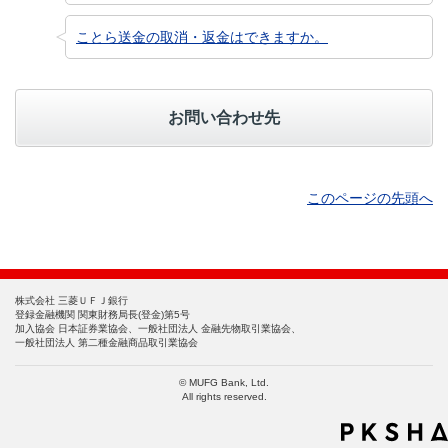
ことら送金の取消・返金はできますか。
お問い合わせ先
このページの先頭へ
株式会社 三菱ＵＦＪ銀行
登録金融機関 関東財務局長(登金)第5号
加入協会 日本証券業協会、一般社団法人 金融先物取引業協会、
一般社団法人 第二種金融商品取引業協会
© MUFG Bank, Ltd.
All rights reserved.