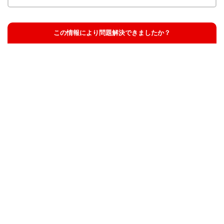
この情報により問題解決できましたか？
解決した
解決したが分かりにくい
解決しなかった
知りたい情報ではなかった