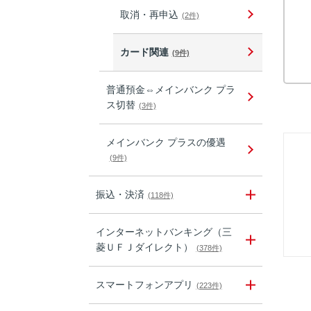
取消・再申込
(2件)
カード関連
(9件)
普通預金⇔メインバンク プラ
ス切替
(3件)
メインバンク プラスの優遇
(9件)
振込・決済
(118件)
インターネットバンキング（三
菱ＵＦＪダイレクト）
(378件)
スマートフォンアプリ
(223件)