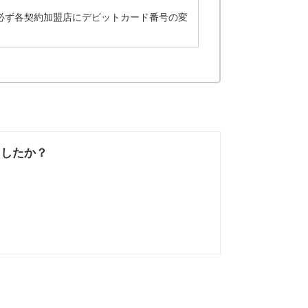
必ず各契約加盟店にデビットカード番号の変
ましたか？
なかった
知りたい情報では
なかった