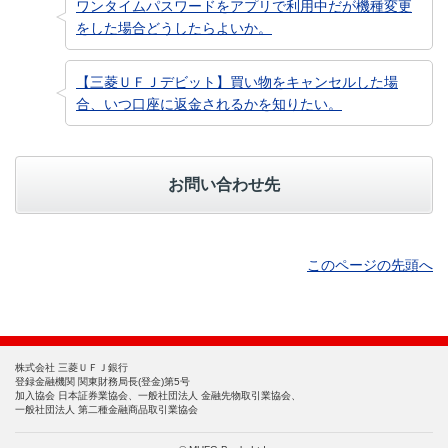
ワンタイムパスワードをアプリで利用中だが機種変更
をした場合どうしたらよいか。
【三菱ＵＦＪデビット】買い物をキャンセルした場
合、いつ口座に返金されるかを知りたい。
お問い合わせ先
このページの先頭へ
株式会社 三菱ＵＦＪ銀行
登録金融機関 関東財務局長(登金)第5号
加入協会 日本証券業協会、一般社団法人 金融先物取引業協会、
一般社団法人 第二種金融商品取引業協会