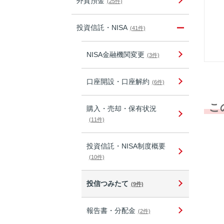
外貨預金
(25件)
投資信託・NISA
(41件)
NISA金融機関変更
(3件)
口座開設・口座解約
(6件)
こ
購入・売却・保有状況
(11件)
投資信託・NISA制度概要
(10件)
投信つみたて
(9件)
報告書・分配金
(2件)