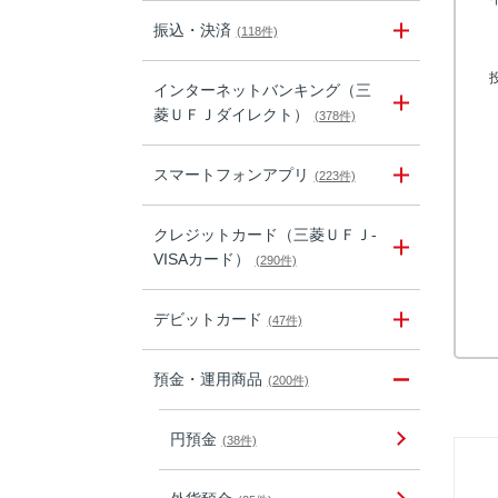
振込・決済
(118件)
インターネットバンキング（三
菱ＵＦＪダイレクト）
(378件)
スマートフォンアプリ
(223件)
クレジットカード（三菱ＵＦＪ-
VISAカード）
(290件)
デビットカード
(47件)
預金・運用商品
(200件)
円預金
(38件)