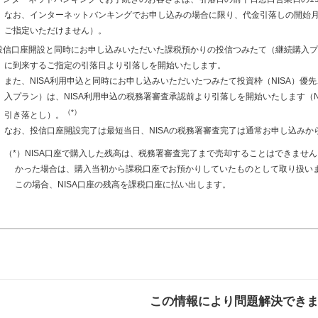
なお、インターネットバンキングでお申し込みの場合に限り、代金引落しの開始
ご指定いただけません）。
投信口座開設と同時にお申し込みいただいた課税預かりの投信つみたて（継続購入プ
に到来するご指定の引落日より引落しを開始いたします。
また、NISA利用申込と同時にお申し込みいただいたつみたて投資枠（NISA）優
入プラン）は、NISA利用申込の税務署審査承認前より引落しを開始いたします（
（*）
引き落とし）。
なお、投信口座開設完了は最短当日、NISAの税務署審査完了は通常お申し込みか
（*）NISA口座で購入した残高は、税務署審査完了まで売却することはできません
かった場合は、購入当初から課税口座でお預かりしていたものとして取り扱い
この場合、NISA口座の残高を課税口座に払い出します。
この情報により問題解決でき