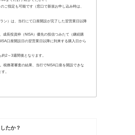
月のご指定も可能です（窓口で新規お申し込み時は、
ラン）は、当行にて口座開設が完了した翌営業日以降
先、成長投資枠（NISA）優先の投信つみたて（継続購
NISA口座開設日の翌営業日以降に到来する購入日から
ら約2～3週間後となります。
。税務署審査の結果、当行でNISA口座を開設できな
ます。
ましたか？