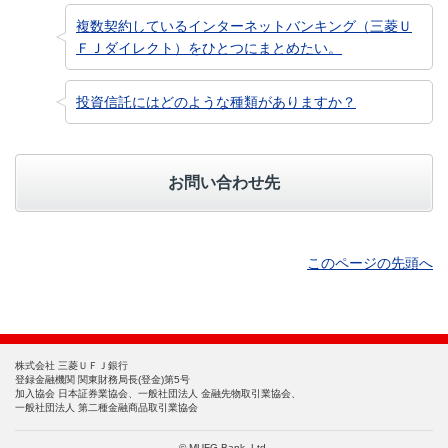
複数契約しているインターネットバンキング（三菱Ｕ
ＦＪダイレクト）をひとつにまとめたい。
投資信託にはどのような種類がありますか？
お問い合わせ先
このページの先頭へ
株式会社 三菱ＵＦＪ銀行
登録金融機関 関東財務局長(登金)第5号
加入協会 日本証券業協会、一般社団法人 金融先物取引業協会、
一般社団法人 第二種金融商品取引業協会
© MUFG Bank, Ltd.