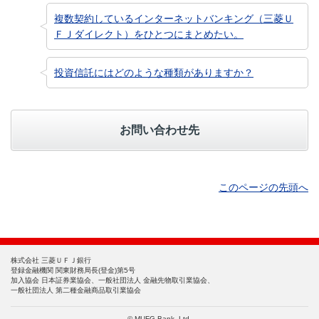
複数契約しているインターネットバンキング（三菱Ｕ
ＦＪダイレクト）をひとつにまとめたい。
投資信託にはどのような種類がありますか？
お問い合わせ先
このページの先頭へ
株式会社 三菱ＵＦＪ銀行
登録金融機関 関東財務局長(登金)第5号
加入協会 日本証券業協会、一般社団法人 金融先物取引業協会、
一般社団法人 第二種金融商品取引業協会
© MUFG Bank, Ltd.