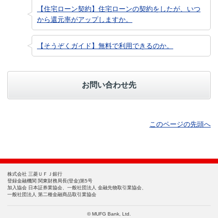
【住宅ローン契約】住宅ローンの契約をしたが、いつ
から還元率がアップしますか。
【そうぞくガイド】無料で利用できるのか。
お問い合わせ先
このページの先頭へ
株式会社 三菱ＵＦＪ銀行
登録金融機関 関東財務局長(登金)第5号
加入協会 日本証券業協会、一般社団法人 金融先物取引業協会、
一般社団法人 第二種金融商品取引業協会
© MUFG Bank, Ltd.