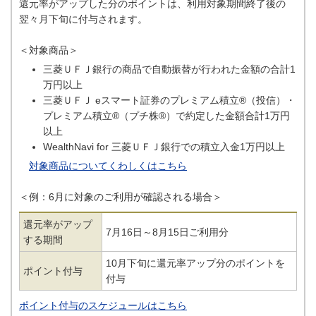
還元率がアップした分のポイントは、利用対象期間終了後の
翌々月下旬に付与されます。
＜対象商品＞
三菱ＵＦＪ銀行の商品で自動振替が行われた金額の合計1
万円以上
三菱ＵＦＪ eスマート証券のプレミアム積立®（投信）・
プレミアム積立®（プチ株®）で約定した金額合計1万円
以上
WealthNavi for 三菱ＵＦＪ銀行での積立入金1万円以上
対象商品についてくわしくはこちら
＜例：6月に対象のご利用が確認される場合＞
還元率がアップ
7月16日～8月15日ご利用分
する期間
10月下旬に還元率アップ分のポイントを
ポイント付与
付与
ポイント付与のスケジュールはこちら