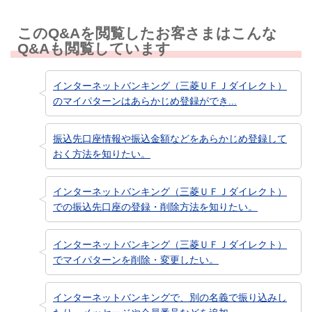
このQ&Aを閲覧したお客さまはこんな
Q&Aも閲覧しています
インターネットバンキング（三菱ＵＦＪダイレクト）
のマイパターンはあらかじめ登録ができ...
振込先口座情報や振込金額などをあらかじめ登録して
おく方法を知りたい。
インターネットバンキング（三菱ＵＦＪダイレクト）
での振込先口座の登録・削除方法を知りたい。
インターネットバンキング（三菱ＵＦＪダイレクト）
でマイパターンを削除・変更したい。
インターネットバンキングで、別の名義で振り込みし