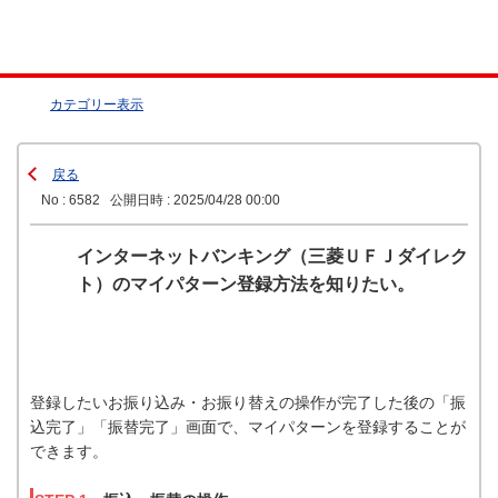
カテゴリー表示
戻る
No : 6582
公開日時 : 2025/04/28 00:00
インターネットバンキング（三菱ＵＦＪダイレク
ト）のマイパターン登録方法を知りたい。
登録したいお振り込み・お振り替えの操作が完了した後の「振
込完了」「振替完了」画面で、マイパターンを登録することが
できます。