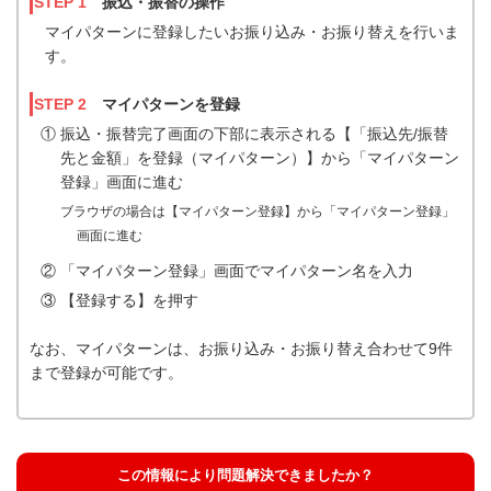
STEP 1
振込・振替の操作
マイパターンに登録したいお振り込み・お振り替えを行いま
す。
STEP 2
マイパターンを登録
① 振込・振替完了画面の下部に表示される【「振込先/振替
先と金額」を登録（マイパターン）】から「マイパターン
登録」画面に進む
ブラウザの場合は【マイパターン登録】から「マイパターン登録」
画面に進む
② 「マイパターン登録」画面でマイパターン名を入力
③ 【登録する】を押す
なお、マイパターンは、お振り込み・お振り替え合わせて9件
まで登録が可能です。
この情報により問題解決できましたか？