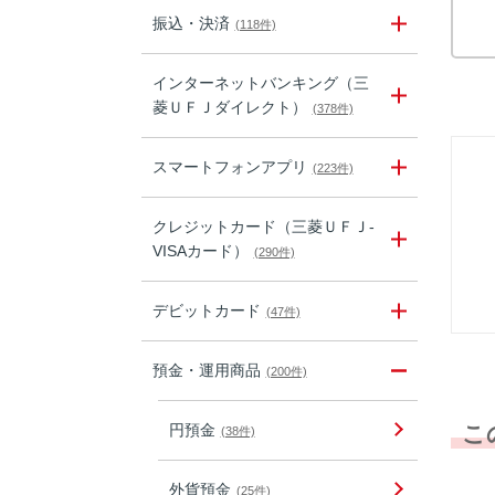
振込・決済
(118件)
インターネットバンキング（三
菱ＵＦＪダイレクト）
(378件)
スマートフォンアプリ
(223件)
クレジットカード（三菱ＵＦＪ-
VISAカード）
(290件)
デビットカード
(47件)
預金・運用商品
(200件)
円預金
こ
(38件)
外貨預金
(25件)