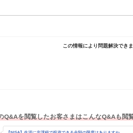
この情報により問題解決でき
解決した
解決したが分かり
解決し
にくい
のQ&Aを閲覧したお客さまはこんなQ&Aも閲
【NISA】生涯に非課税で投資できる金額の限度はありますか。