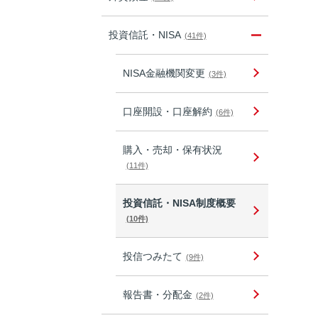
投資信託・NISA
(41件)
NISA金融機関変更
(3件)
口座開設・口座解約
(6件)
購入・売却・保有状況
(11件)
投資信託・NISA制度概要
(10件)
投信つみたて
(9件)
報告書・分配金
(2件)