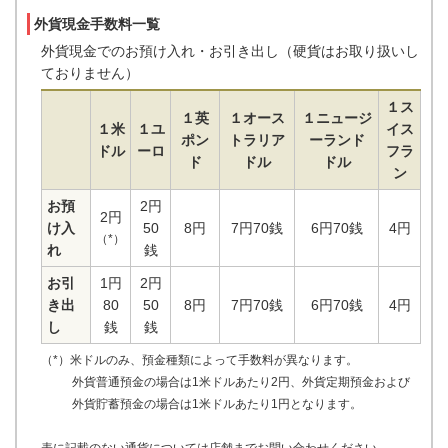
外貨現金手数料一覧
外貨現金でのお預け入れ・お引き出し（硬貨はお取り扱いし
ておりません）
１ス
１英
１オース
１ニュージ
１米
１ユ
イス
ポン
トラリア
ーランド
ドル
ーロ
フラ
ド
ドル
ドル
ン
お預
2円
2円
け入
50
8円
7円70銭
6円70銭
4円
（*）
れ
銭
お引
1円
2円
き出
80
50
8円
7円70銭
6円70銭
4円
し
銭
銭
（*）米ドルのみ、預金種類によって手数料が異なります。
外貨普通預金の場合は1米ドルあたり2円、外貨定期預金および
外貨貯蓄預金の場合は1米ドルあたり1円となります。
表に記載のない通貨については店舗までお問い合わせください。