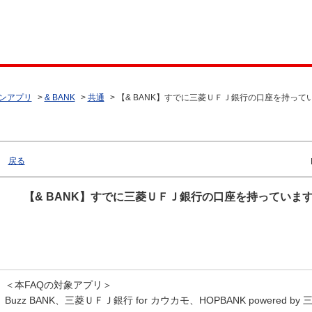
ンアプリ
>
& BANK
>
共通
>
【& BANK】すでに三菱ＵＦＪ銀行の口座を持って
戻る
【& BANK】すでに三菱ＵＦＪ銀行の口座を持っていま
＜本FAQの対象アプリ＞
Buzz BANK、三菱ＵＦＪ銀行 for カウカモ、HOPBANK powered b