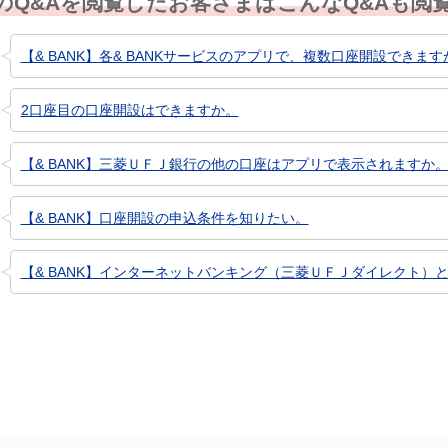
のQ&Aを閲覧したお客さまはこんなQ&Aも閲
【& BANK】各& BANKサービスのアプリで、複数口座開設できます
2口座目の口座開設はできますか。
【& BANK】三菱ＵＦＪ銀行の他の口座はアプリで表示されますか
【& BANK】口座開設の申込条件を知りたい。
【& BANK】インターネットバンキング（三菱ＵＦＪダイレクト）