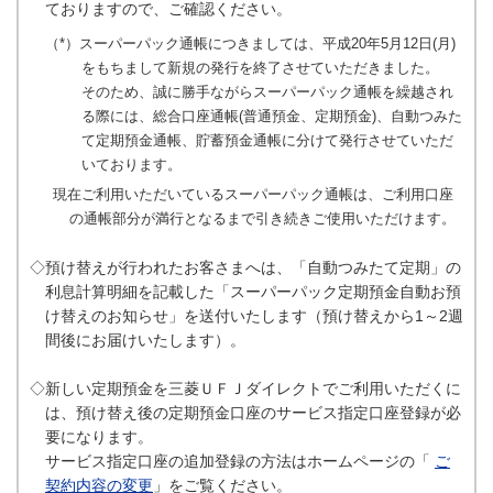
ておりますので、ご確認ください。
（*）スーパーパック通帳につきましては、平成20年5月12日(月)
をもちまして新規の発行を終了させていただきました。
そのため、誠に勝手ながらスーパーパック通帳を繰越され
る際には、総合口座通帳(普通預金、定期預金)、自動つみた
て定期預金通帳、貯蓄預金通帳に分けて発行させていただ
いております。
現在ご利用いただいているスーパーパック通帳は、ご利用口座
の通帳部分が満行となるまで引き続きご使用いただけます。
◇預け替えが行われたお客さまへは、「自動つみたて定期」の
利息計算明細を記載した「スーパーパック定期預金自動お預
け替えのお知らせ」を送付いたします（預け替えから1～2週
間後にお届けいたします）。
◇新しい定期預金を三菱ＵＦＪダイレクトでご利用いただくに
は、預け替え後の定期預金口座のサービス指定口座登録が必
要になります。
サービス指定口座の追加登録の方法はホームページの「
ご
契約内容の変更
」をご覧ください。