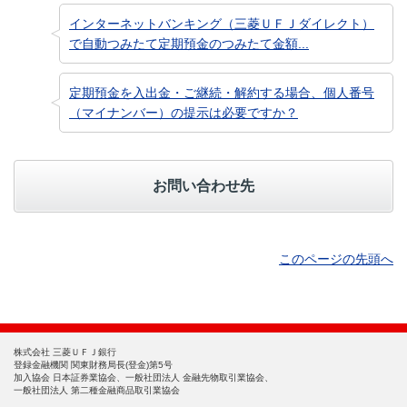
インターネットバンキング（三菱ＵＦＪダイレクト）
で自動つみたて定期預金のつみたて金額...
定期預金を入出金・ご継続・解約する場合、個人番号
（マイナンバー）の提示は必要ですか？
お問い合わせ先
このページの先頭へ
株式会社 三菱ＵＦＪ銀行
登録金融機関 関東財務局長(登金)第5号
加入協会 日本証券業協会、一般社団法人 金融先物取引業協会、
一般社団法人 第二種金融商品取引業協会