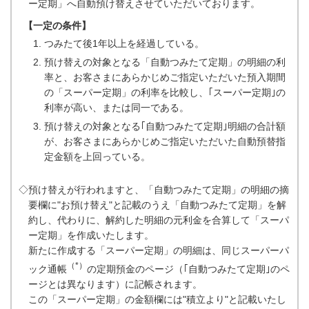
ー定期」へ自動預け替えさせていただいております。
【一定の条件】
つみたて後1年以上を経過している。
預け替えの対象となる「自動つみたて定期」の明細の利
率と、お客さまにあらかじめご指定いただいた預入期間
の「スーパー定期」の利率を比較し、｢スーパー定期｣の
利率が高い、または同一である。
預け替えの対象となる｢自動つみたて定期｣明細の合計額
が、お客さまにあらかじめご指定いただいた自動預替指
定金額を上回っている。
◇預け替えが行われますと、「自動つみたて定期」の明細の摘
要欄に"お預け替え"と記載のうえ「自動つみたて定期」を解
約し、代わりに、解約した明細の元利金を合算して「スーパ
ー定期」を作成いたします。
新たに作成する「スーパー定期」の明細は、同じスーパーパ
（*）
ック通帳
の定期預金のページ（｢自動つみたて定期｣のペ
ージとは異なります）に記帳されます。
この「スーパー定期」の金額欄には"積立より"と記載いたし