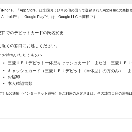
「iPhone」「App Store」は米国およびその他の国々で登録されたApple Inc.の
Android™」「Google Play™」は、Google LLC の商標です。
窓口でのデビットカードの氏名変更
お近くの窓口にお越しください。
＜お持ちいただくもの＞
三菱ＵＦＪデビット一体型キャッシュカード または 三菱ＵＦＪ
キャッシュカード（三菱ＵＦＪデビット（単体型）の方のみ） ま
お届印
本人確認書類
（*）Eco通帳（インターネット通帳）をご利用のお客さまは、その該当口座の通帳