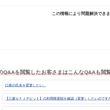
この情報により問題解決でき
解決した
解決したが分かり
解決し
にくい
のQ&Aを閲覧したお客さまはこんなQ&Aも閲
口座の氏名を変更したい。
【三菱ＵＦＪデビット】の利用限度額を確認（変更）したいのです