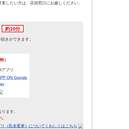
変更したい方は、店頭窓口にお越しください。
き
約10分
手続きができます。
料
）
oidアプリ
なります。
い。
プリ（氏名変更）についてくわしくはこちら