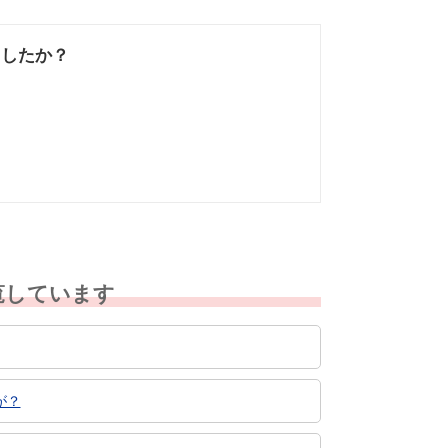
ましたか？
なかった
知りたい情報では
なかった
覧しています
が？